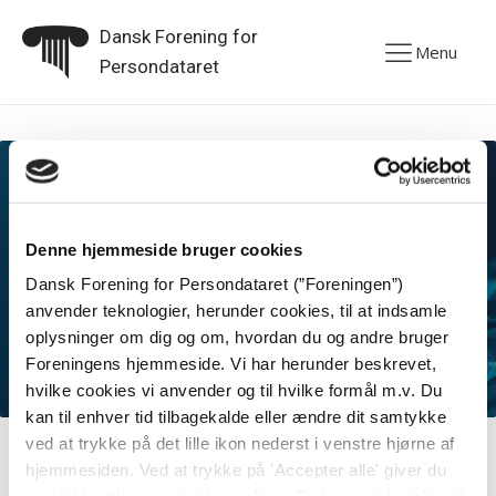
Dansk Forening for
Menu
Persondataret
Medlemsarrangement om den verserende
Denne hjemmeside bruger cookies
logningssag for EU-Domstolen med
Dansk Forening for Persondataret (”Foreningen”)
deltagelse af den danske generaladvokat
Henrik Øe
anvender teknologier, herunder cookies, til at indsamle
oplysninger om dig og om, hvordan du og andre bruger
Foreningens hjemmeside. Vi har herunder beskrevet,
hvilke cookies vi anvender og til hvilke formål m.v. Du
Mødet afholdes:
2. Nov 2016 kl: 13:30
kan til enhver tid tilbagekalde eller ændre dit samtykke
Mødested:
Kammeradvokaten, Vester Farimagsgade
ved at trykke på det lille ikon nederst i venstre hjørne af
23, 1606 København V
hjemmesiden. Ved at trykke på 'Accepter alle' giver du