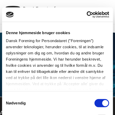
Dansk Forening for
Menu
Persondataret
Denne hjemmeside bruger cookies
Dansk Forening for Persondataret (”Foreningen”)
anvender teknologier, herunder cookies, til at indsamle
oplysninger om dig og om, hvordan du og andre bruger
Generalforsamling og
Foreningens hjemmeside. Vi har herunder beskrevet,
medlemsarrangement om overførsel af
hvilke cookies vi anvender og til hvilke formål m.v. Du
personoplysninger mellem EU og USA
kan til enhver tid tilbagekalde eller ændre dit samtykke
mandag den 24. april 2023
ved at trykke på det lille ikon nederst i venstre hjørne af
hjemmesiden. Ved at trykke på 'Accepter alle' giver du
samtykke til ovennævnte cookies. Du kan også vælge at
Indkaldelse-til-DFfP-Generalforsamling-2023-002
Download
tilkendegive, hvilke cookies du vil give samtykke til ved
Samtykkevalg
at benytte checkboksene ud for hver cookie-betegnelse,
Nødvendig
og derefter trykke på 'Gem indstillinger'. Læs mere om
Adresse
Foreningens brug af cookies og om behandling af